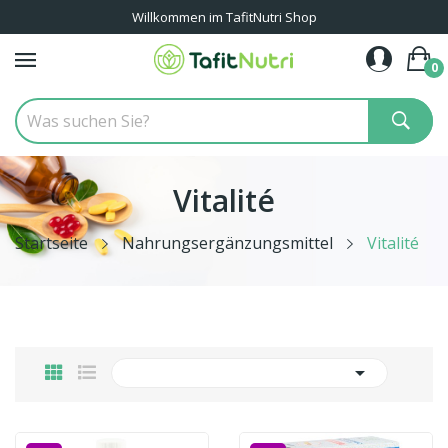
Willkommen im TafitNutri Shop
0
Vitalité
Startseite
Nahrungsergänzungsmittel
Vitalité
