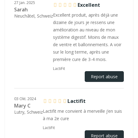
27 Jan. 2025
Excellent
Sarah
Excellent produit, après déjà une
Neuchâtel, Schweiz
dizaine de jours je ressens une
amélioration au niveau de mon
système digestif. Moins de maux
de ventre et ballonnements. A voir
sur le long terme, après une
première cure de 3-4 mois.
LactiFit
Report abuse
03 Okt. 2024
Lactifit
Mary C
Lactifit me convient à merveille j’en suis
Lutry, Schweiz
à ma 2e cure
LactiFit
Report abuse