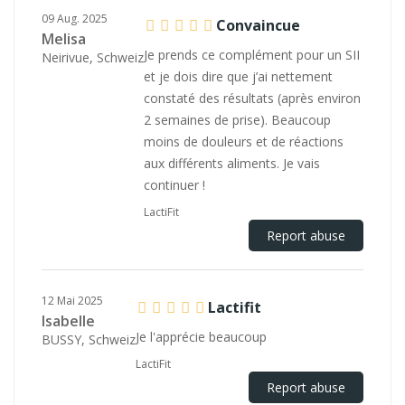
09 Aug. 2025
Convaincue
Melisa
Je prends ce complément pour un SII
Neirivue, Schweiz
et je dois dire que j’ai nettement
constaté des résultats (après environ
2 semaines de prise). Beaucoup
moins de douleurs et de réactions
aux différents aliments. Je vais
continuer !
LactiFit
Report abuse
12 Mai 2025
Lactifit
Isabelle
Je l'apprécie beaucoup
BUSSY, Schweiz
LactiFit
Report abuse