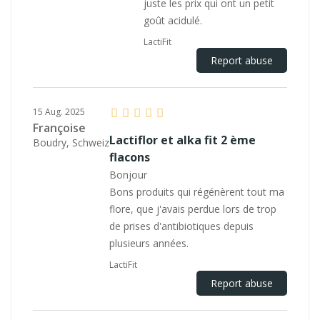
juste les prix qui ont un petit
goût acidulé.
LactiFit
Report abuse
15 Aug. 2025
Françoise
Lactiflor et alka fit 2 ème
Boudry, Schweiz
flacons
Bonjour
Bons produits qui régénèrent tout ma
flore, que j'avais perdue lors de trop
de prises d'antibiotiques depuis
plusieurs années.
LactiFit
Report abuse