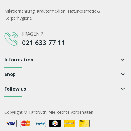
Mikroernährung, Kräutermedizin, Naturkosmetik &
Körperhygiene
FRAGEN ?
021 633 77 11
Information
keyboard_arrow_down
Shop
keyboard_arrow_down
Follow us
keyboard_arrow_down
Copyright © TafitNutri. Alle Rechte vorbehalten