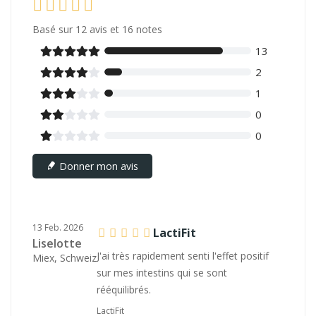
Basé sur
12
avis et 16 notes
13





2





1





0





0





Donner mon avis
13 Feb. 2026
LactiFit
Liselotte
J'ai très rapidement senti l'effet positif
Miex, Schweiz
sur mes intestins qui se sont
rééquilibrés.
LactiFit