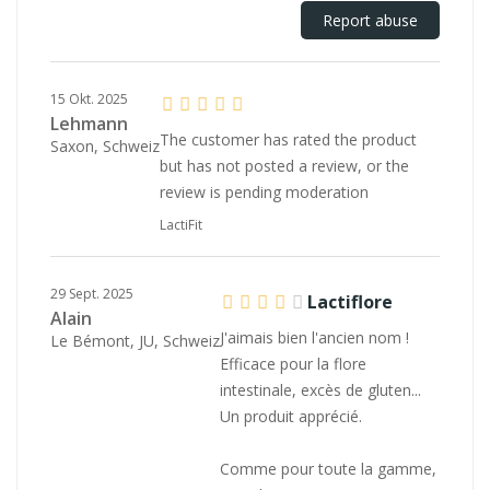
Report abuse
15 Okt. 2025
Lehmann
The customer has rated the product
Saxon, Schweiz
but has not posted a review, or the
review is pending moderation
LactiFit
29 Sept. 2025
Lactiflore
Alain
J'aimais bien l'ancien nom !
Le Bémont, JU, Schweiz
Efficace pour la flore
intestinale, excès de gluten...
Un produit apprécié.
Comme pour toute la gamme,