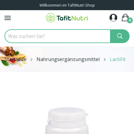
Willkommen im TafitNutri Shop
0
Startseite
Nahrungsergänzungsmittel
LactiFit