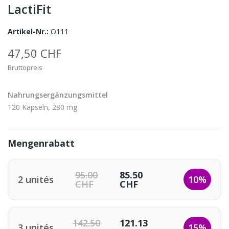
LactiFit
Artikel-Nr.:
O111
47,50 CHF
Bruttopreis
Nahrungsergänzungsmittel
120 Kapseln, 280 mg
Mengenrabatt
95.00
85.50
2 unités
10%
CHF
CHF
142.50
121.13
3 unités
15%