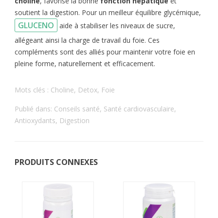
choline
, favorise la bonne
fonction hépatique
et
soutient la digestion. Pour un meilleur équilibre glycémique,
GLUCENO
aide à stabiliser les niveaux de sucre,
allégeant ainsi la charge de travail du foie. Ces
compléments sont des alliés pour maintenir votre foie en
pleine forme, naturellement et efficacement.
Mots clés :
Choline
,
Detox
,
Foie
Publié dans:
Conseils santé
,
Santé cardiovasculaire
,
Antioxydants
,
Digestion
PRODUITS CONNEXES