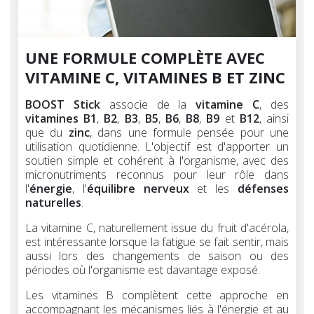
UNE FORMULE COMPLÈTE AVEC
VITAMINE C, VITAMINES B ET ZINC
BOOST Stick
associe de la
vitamine C
, des
vitamines B1
,
B2
,
B3
,
B5
,
B6
,
B8
,
B9
et
B12
, ainsi
que du
zinc
, dans une formule pensée pour une
utilisation quotidienne. L'objectif est d'apporter un
soutien simple et cohérent à l'organisme, avec des
micronutriments reconnus pour leur rôle dans
l'
énergie
, l'
équilibre nerveux
et les
défenses
naturelles
.
La vitamine C, naturellement issue du fruit d'acérola,
est intéressante lorsque la fatigue se fait sentir, mais
aussi lors des changements de saison ou des
périodes où l'organisme est davantage exposé.
Les vitamines B complètent cette approche en
accompagnant les mécanismes liés à l'énergie et au