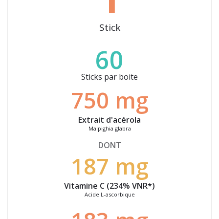
Stick
60
Sticks par boite
750 mg
Extrait d'acérola
Malpighia
glabra
DONT
187 mg
Vitamine C (234% VNR*)
Acide L-ascorbique