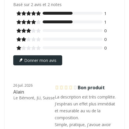
Basé sur
2
avis et 2 notes
1





1





0





0





0





Donner mon avis
26 Juil. 2026
Bon produit
Alain
La description est très complète.
Le Bémont, JU, Suisse
J'espèrais un effet plus immédiat
et mesurable au vu de la
composition.
Simple, pratique, j'avoue avoir