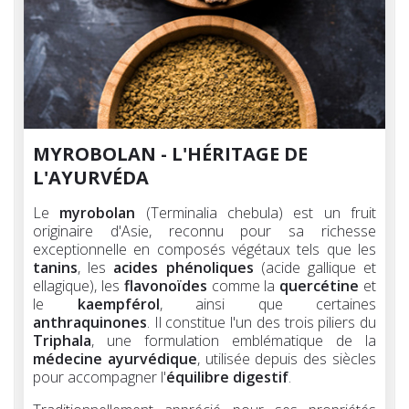
MYROBOLAN - L'HÉRITAGE DE
L'AYURVÉDA
Le
myrobolan
(Terminalia chebula) est un fruit
originaire d'Asie, reconnu pour sa richesse
exceptionnelle en composés végétaux tels que les
tanins
, les
acides phénoliques
(acide gallique et
ellagique), les
flavonoïdes
comme la
quercétine
et
le
kaempférol
, ainsi que certaines
anthraquinones
. Il constitue l'un des trois piliers du
Triphala
, une formulation emblématique de la
médecine ayurvédique
, utilisée depuis des siècles
pour accompagner l'
équilibre digestif
.