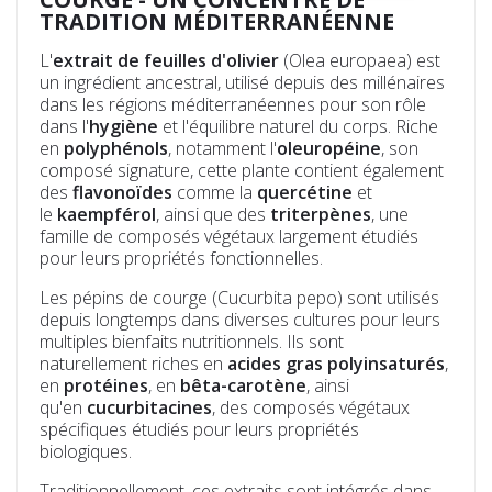
TRADITION MÉDITERRANÉENNE
L'
extrait de feuilles d'olivier
(Olea europaea) est
un ingrédient ancestral, utilisé depuis des millénaires
dans les régions méditerranéennes pour son rôle
dans l'
hygiène
et l'équilibre naturel du corps. Riche
en
polyphénols
, notamment l'
oleuropéine
, son
composé signature, cette plante contient également
des
flavonoïdes
comme la
quercétine
et
le
kaempférol
, ainsi que des
triterpènes
, une
famille de composés végétaux largement étudiés
pour leurs propriétés fonctionnelles.
Les pépins de courge (Cucurbita pepo) sont utilisés
depuis longtemps dans diverses cultures pour leurs
multiples bienfaits nutritionnels. Ils sont
naturellement riches en
acides gras polyinsaturés
,
en
protéines
, en
bêta-carotène
, ainsi
qu'en
cucurbitacines
, des composés végétaux
spécifiques étudiés pour leurs propriétés
biologiques.
Traditionnellement, ces extraits sont intégrés dans